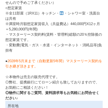
せんので予めご了承ください）
○想定家賃
※全11部屋（1RX11）キッチン・
・シャワー室・洗面台
は共有
※満室時月額想定家賃収入（共益費込）440,000円X12ヶ月
＝5,280,000円(年間)
・マスターリース契約料(賃料・管理料)総額の20％控除後の
想定家賃です。
・変動費(電気・ガス・水道・インターネット・消耗品等)負
担有
●
2028年5月末まで（自動更新5年間）マスターリース契約を
引き継ぎ頂きます。
☆本物件は売主の販売代理です。
◎弊社、提携銀行にてローン紹介も致しておりますので、
お気軽にご相談ください！
◎物件に関するご質問、資料請求等もお気軽にお問合せく
ださい♪
所在地