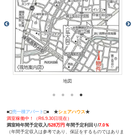
地図
■□
売一棟アパート
□■ ★
シェアハウス
★
満室稼働中！（R6.9.30日現在）
満室時年間予定収入/
528
万円
年間予定利回り/
7.0
％
（年間予定収入は参考であり、保証をするものではありま