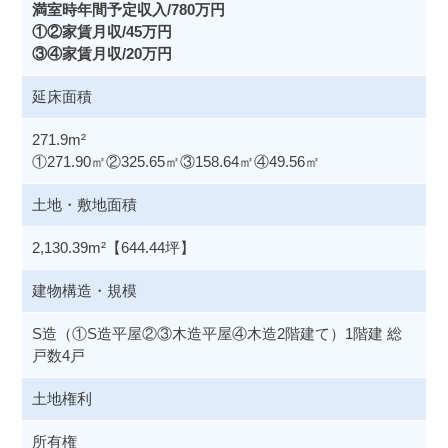
満室時年間予定収入/780
万円
①②家賃月収/45万円
③④家賃月収/20万円
延床面積
271.9m²
①271.90㎡②325.65㎡③158.64㎡④49.56㎡
土地・敷地面積
2,130.39m²【644.44坪】
建物構造・規模
S造（①S造平屋②③木造平屋④木造2階建て）1階建 総
戸数4戸
土地権利
所有権