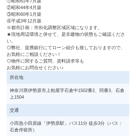
①昭和61年7月築
②昭和44年4月築
③昭和60年1月築
④平成3年12月築
※都市計画：市街化調整区域区域になります。
★現地周辺環境と併せて、是非建物の状態もご確認くださ
い。
◎弊社、提携銀行にてローン紹介も致しておりますので、
お気軽にご相談ください！
◎物件に関するご質問、資料請求等も
お気軽にお問合せください♪
所在地
神奈川県伊勢原市上粕屋字石倉中1502番2、同番3、石倉
上1504
交通
小田急小田原線「伊勢原駅」バス11分 徒歩3分（バス：
石倉停留所）