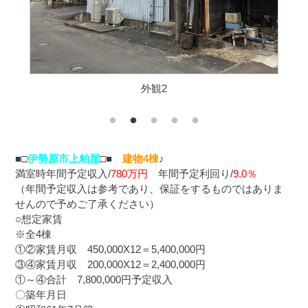
外観2
■□
伊勢原市上粕屋
□■
建物4棟
♪
満室時年間予定収入/
780
万円
年間予定利回り/
9.0
％
（年間予定収入は参考であり、保証をするものではありま
せんので予めご了承ください）
○想定家賃
※全4棟
①②家賃月収 450,000X12＝5,400,000円
③④家賃月収 200,000X12＝2,400,000円
①～④合計 7,800,000円予定収入
〇築年月日